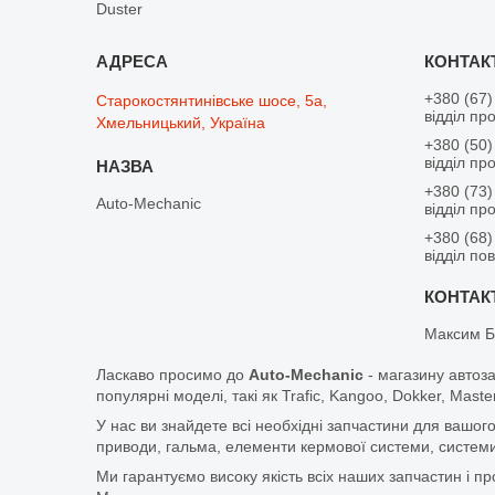
Duster
+380 (67)
Старокостянтинівське шосе, 5а,
відділ пр
Хмельницький, Україна
+380 (50)
відділ пр
+380 (73)
Auto-Mechanic
відділ пр
+380 (68)
відділ по
Максим Б
Ласкаво просимо до
Auto-Mechanic
- магазину автоз
популярні моделі, такі як Trafic, Kangoo, Dokker, Maste
У нас ви знайдете всі необхідні запчастини для вашого
приводи, гальма, елементи кермової системи, системи
Ми гарантуємо високу якість всіх наших запчастин і п