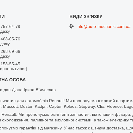
info@auto-mechanic.com.ua
 757-64-79
одажу
 468-05-76
одажу
 268-69-66
одажу
 158-55-45
вернень (viber)
огдан Діана Ірина В`ячеслав
апчастин для автомобілів Renault! Ми пропонуємо широкий асортим
r, Mascott, Duster, Kadjar, Captur, Koleos, Stepway, Clio, Fluence, La
 Renault. Ми пропонуємо різні типи запчастин, включаючи фільтри, д
 охолодження, паливної та вихлопної системи, а також електрику та
ропонуємо гарантію від магазину. У нас також є швидка доставка, 