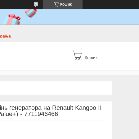
Кошик
раїна
Кошик
нь генератора на Renault Kangoo II
Value+) - 7711946466