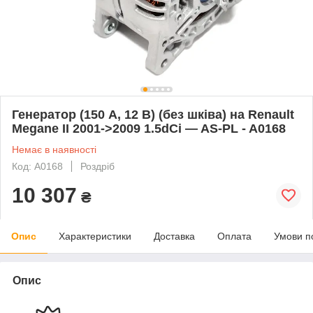
Генератор (150 A, 12 В) (без шківа) на Renault
Megane II 2001->2009 1.5dCi — AS-PL - A0168
Немає в наявності
Код: A0168
Роздріб
10 307
₴
Опис
Характеристики
Доставка
Оплата
Умови п
Опис