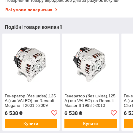
Повернення товару впродовж 365 днів за рахунок покупця
Всі умови повернення
Подібні товари компанії
Генератор (без шківа),125
Генератор (без шківа),125
Гене
A (тип VALEO) на Renault
A (тип VALEO) на Renault
A (т
Megane II 2001->2009
Master II 1998->2010
Clio
1.5dCi - AS-PL - A3035
1.9dCi+2.5dCi - AS-PL -
AS-P
6 538
6 538
6 5
₴
₴
A3035
Купити
Купити