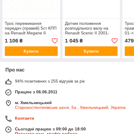
Трос перемикання
Датчик положення
Трос
передач (правий) 5ст КПП
розподільчого валу на
прав
на Renault Megane II
Renault Scenic II 2001-
01->
2001->2009 - GOODREM -
>2009 2.0dCi — PSA -
- 40
1 106
1 045
479
₴
₴
RM4346
93198004
Купити
Купити
Про нас
94% позитивних з 255 відгуків за рік
Працює з 06.06.2011
м. Хмельницький
Старокостянтинівське шосе, 5а , Хмельницький, Україна
Контакти
Сьогодні працює з 09:00 до 18:00
Показати весь графік роботи