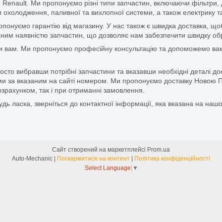
 Renault. Ми пропонуємо різні типи запчастин, включаючи фільтри, д
 охолодження, паливної та вихлопної системи, а також електрику та
ропонуємо гарантію від магазину. У нас також є швидка доставка, 
м наявністю запчастин, що дозволяє нам забезпечити швидку обро
и вам. Ми пропонуємо професійну консультацію та допоможемо вам
то вибравши потрібні запчастини та вказавши необхідні деталі до
и за вказаним на сайті номером. Ми пропонуємо доставку Новою П
зрахунком, так і при отриманні замовлення.
дь ласка, зверніться до контактної інформації, яка вказана на нашо
Сайт створений на маркетплейсі
Prom.ua
Auto-Mechanic |
Поскаржитися на контент
|
Політика конфіденційності
Select Language
▼