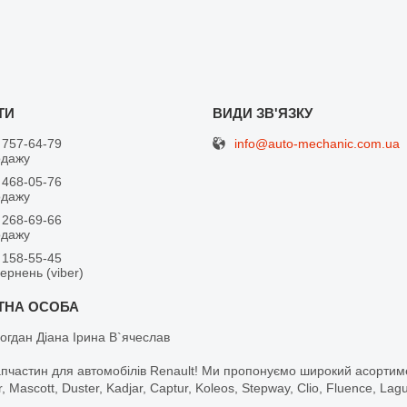
info@auto-mechanic.com.ua
 757-64-79
одажу
 468-05-76
одажу
 268-69-66
одажу
 158-55-45
вернень (viber)
огдан Діана Ірина В`ячеслав
апчастин для автомобілів Renault! Ми пропонуємо широкий асортим
r, Mascott, Duster, Kadjar, Captur, Koleos, Stepway, Clio, Fluence, La