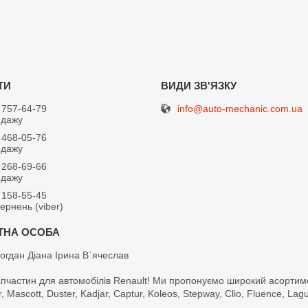
info@auto-mechanic.com.ua
 757-64-79
одажу
 468-05-76
одажу
 268-69-66
одажу
 158-55-45
вернень (viber)
огдан Діана Ірина В`ячеслав
апчастин для автомобілів Renault! Ми пропонуємо широкий асортим
r, Mascott, Duster, Kadjar, Captur, Koleos, Stepway, Clio, Fluence, La