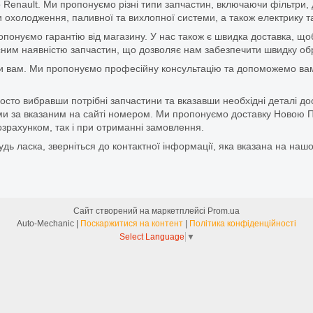
 Renault. Ми пропонуємо різні типи запчастин, включаючи фільтри, д
 охолодження, паливної та вихлопної системи, а також електрику та
ропонуємо гарантію від магазину. У нас також є швидка доставка, 
м наявністю запчастин, що дозволяє нам забезпечити швидку обро
и вам. Ми пропонуємо професійну консультацію та допоможемо вам
то вибравши потрібні запчастини та вказавши необхідні деталі до
и за вказаним на сайті номером. Ми пропонуємо доставку Новою П
зрахунком, так і при отриманні замовлення.
дь ласка, зверніться до контактної інформації, яка вказана на нашо
Сайт створений на маркетплейсі
Prom.ua
Auto-Mechanic |
Поскаржитися на контент
|
Політика конфіденційності
Select Language
▼