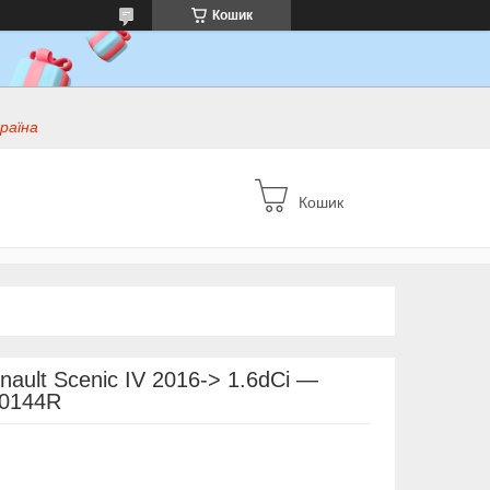
Кошик
раїна
Кошик
nault Scenic IV 2016-> 1.6dCi —
10144R