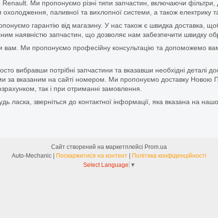
 Renault. Ми пропонуємо різні типи запчастин, включаючи фільтри, д
 охолодження, паливної та вихлопної системи, а також електрику та
ропонуємо гарантію від магазину. У нас також є швидка доставка, 
м наявністю запчастин, що дозволяє нам забезпечити швидку обро
и вам. Ми пропонуємо професійну консультацію та допоможемо вам
то вибравши потрібні запчастини та вказавши необхідні деталі до
и за вказаним на сайті номером. Ми пропонуємо доставку Новою П
зрахунком, так і при отриманні замовлення.
дь ласка, зверніться до контактної інформації, яка вказана на нашо
Сайт створений на маркетплейсі
Prom.ua
Auto-Mechanic |
Поскаржитися на контент
|
Політика конфіденційності
Select Language
▼