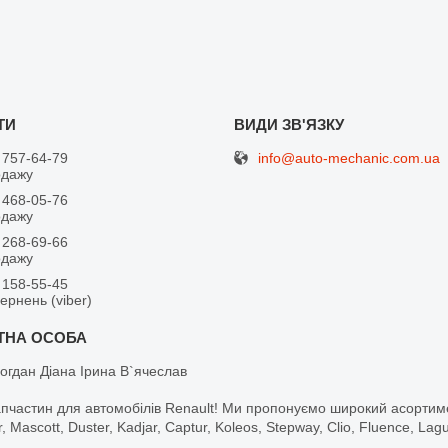
info@auto-mechanic.com.ua
 757-64-79
одажу
 468-05-76
одажу
 268-69-66
одажу
 158-55-45
вернень (viber)
огдан Діана Ірина В`ячеслав
апчастин для автомобілів Renault! Ми пропонуємо широкий асортим
r, Mascott, Duster, Kadjar, Captur, Koleos, Stepway, Clio, Fluence, La