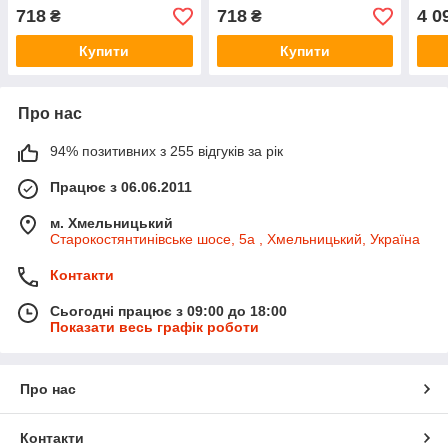
dCi — Febi - FE32151
— Febi - FE32151
>200
718
718
4 0
₴
₴
(Іта
Купити
Купити
Про нас
94% позитивних з 255 відгуків за рік
Працює з 06.06.2011
м. Хмельницький
Старокостянтинівське шосе, 5а , Хмельницький, Україна
Контакти
Сьогодні працює з 09:00 до 18:00
Показати весь графік роботи
Про нас
Контакти