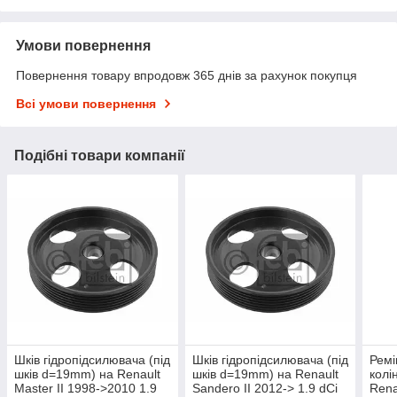
Умови повернення
Повернення товару впродовж 365 днів за рахунок покупця
Всі умови повернення
Подібні товари компанії
Шків гідропідсилювача (під
Шків гідропідсилювача (під
Ремі
шків d=19mm) на Renault
шків d=19mm) на Renault
колі
Master II 1998->2010 1.9
Sandero II 2012-> 1.9 dCi
Renau