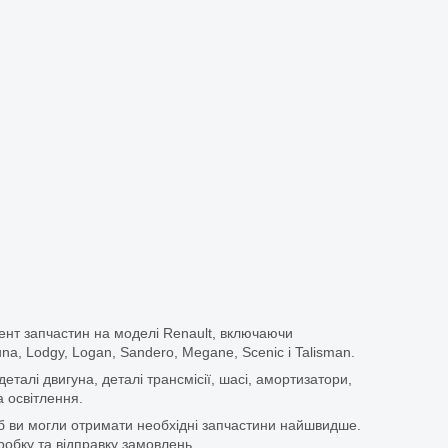
ент запчастин на моделі Renault, включаючи
guna, Lodgy, Logan, Sandero, Megane, Scenic і Talisman.
еталі двигуна, деталі трансмісії, шасі, амортизатори,
 освітлення.
щоб ви могли отримати необхідні запчастини найшвидше.
бку та відправку замовлень.