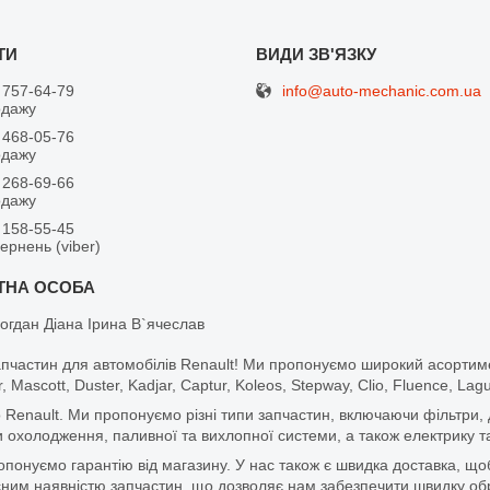
info@auto-mechanic.com.ua
 757-64-79
одажу
 468-05-76
одажу
 268-69-66
одажу
 158-55-45
вернень (viber)
огдан Діана Ірина В`ячеслав
апчастин для автомобілів Renault! Ми пропонуємо широкий асортим
r, Mascott, Duster, Kadjar, Captur, Koleos, Stepway, Clio, Fluence, La
 Renault. Ми пропонуємо різні типи запчастин, включаючи фільтри, д
 охолодження, паливної та вихлопної системи, а також електрику та
ропонуємо гарантію від магазину. У нас також є швидка доставка, 
м наявністю запчастин, що дозволяє нам забезпечити швидку обро