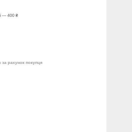
і — 400 ₴
в
за рахунок покупця