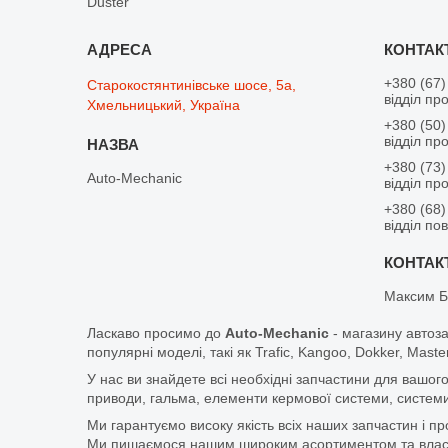
Duster
+380 (67)
Старокостянтинівське шосе, 5а,
відділ пр
Хмельницький, Україна
+380 (50)
відділ пр
+380 (73)
Auto-Mechanic
відділ пр
+380 (68)
відділ по
Максим Б
Ласкаво просимо до
Auto-Mechanic
- магазину автоз
популярні моделі, такі як Trafic, Kangoo, Dokker, Maste
У нас ви знайдете всі необхідні запчастини для вашого
приводи, гальма, елементи кермової системи, системи
Ми гарантуємо високу якість всіх наших запчастин і п
Ми пишаємося нашим широким асортиментом та власни