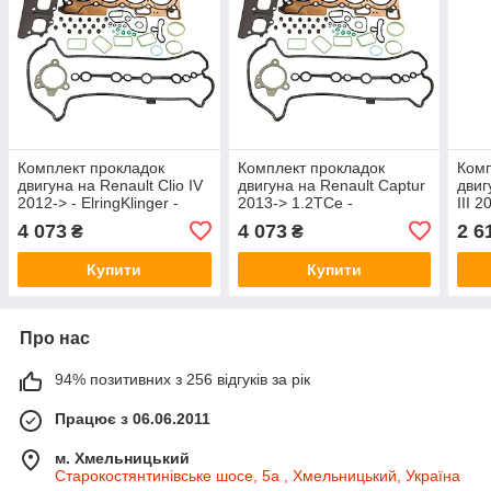
Комплект прокладок
Комплект прокладок
Комп
двигуна на Renault Clio IV
двигуна на Renault Captur
двиг
2012-> - ElringKlinger -
2013-> 1.2TCe -
III 
EL564880
ElringKlinger - EL564880
Elri
4 073
4 073
2 6
₴
₴
Купити
Купити
Про нас
94% позитивних з 256 відгуків за рік
Працює з 06.06.2011
м. Хмельницький
Старокостянтинівське шосе, 5а , Хмельницький, Україна