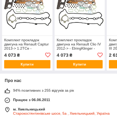
Комплект прокладок
Комплект прокладок
Комп
двигуна на Renault Captur
двигуна на Renault Clio IV
двиг
2013-> 1.2TCe -
2012-> - ElringKlinger -
III 
ElringKlinger - EL564880
EL564880
Elri
4 073
4 073
2 6
₴
₴
Купити
Купити
Про нас
94% позитивних з 255 відгуків за рік
Працює з 06.06.2011
м. Хмельницький
Старокостянтинівське шосе, 5а , Хмельницький, Україна