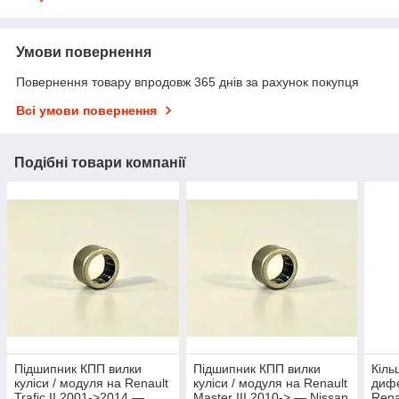
Умови повернення
Повернення товару впродовж 365 днів за рахунок покупця
Всі умови повернення
Подібні товари компанії
Підшипник КПП вилки
Підшипник КПП вилки
Кіль
куліси / модуля на Renault
куліси / модуля на Renault
диф
Trafic II 2001->2014 —
Master III 2010-> — Nissan
Renau