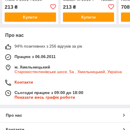
Nissan (Оригінал) - 32553-
(Оригінал) - 32553-00QAA
Rena
213
213
708
₴
₴
00QAA
770
Купити
Купити
Про нас
94% позитивних з 256 відгуків за рік
Працює з 06.06.2011
м. Хмельницький
Старокостянтинівське шосе, 5а , Хмельницький, Україна
Контакти
Сьогодні працює з 09:00 до 18:00
Показати весь графік роботи
Про нас
Контакти