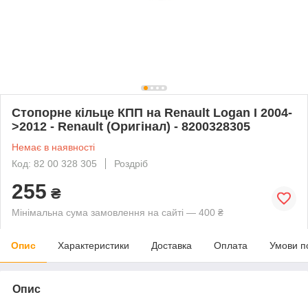
Стопорне кільце КПП на Renault Logan I 2004-
>2012 - Renault (Оригінал) - 8200328305
Немає в наявності
Код: 82 00 328 305
Роздріб
255
₴
Мінімальна сума замовлення на сайті — 400 ₴
Опис
Характеристики
Доставка
Оплата
Умови п
Опис