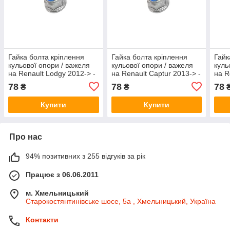
Гайка болта кріплення
Гайка болта кріплення
Гайк
кульової опори / важеля
кульової опори / важеля
куль
на Renault Lodgy 2012-> -
на Renault Captur 2013-> -
на R
Renault (Оригінал) -
Renault (Оригінал) -
>201
78
78
78
₴
₴
7703034247
7703034247
- 77
Купити
Купити
Про нас
94% позитивних з 255 відгуків за рік
Працює з 06.06.2011
м. Хмельницький
Старокостянтинівське шосе, 5а , Хмельницький, Україна
Контакти