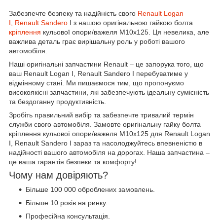
Забезпечте безпеку та надійність свого
Renault Logan
I, Renault Sandero
I з нашою оригінальною гайкою болта
кріплення
кульової опори/важеля M10x125. Ця невелика, але
важлива деталь грає вирішальну роль у роботі вашого
автомобіля.
Наші оригінальні запчастини Renault – це запорука того, що
ваш Renault Logan I, Renault Sandero I перебуватиме у
відмінному стані. Ми пишаємося тим, що пропонуємо
високоякісні запчастини, які забезпечують ідеальну сумісність
та бездоганну продуктивність.
Зробіть правильний вибір та забезпечте тривалий термін
служби свого автомобіля. Замовте оригінальну гайку болта
кріплення кульової опори/важеля M10x125 для Renault Logan
I, Renault Sandero I зараз та насолоджуйтесь впевненістю в
надійності вашого автомобіля на дорогах. Наша запчастина –
це ваша гарантія безпеки та комфорту!
Чому нам довіряють?
Більше 100 000 оброблених замовлень.
Більше 10 років на ринку.
Професійна консультація.