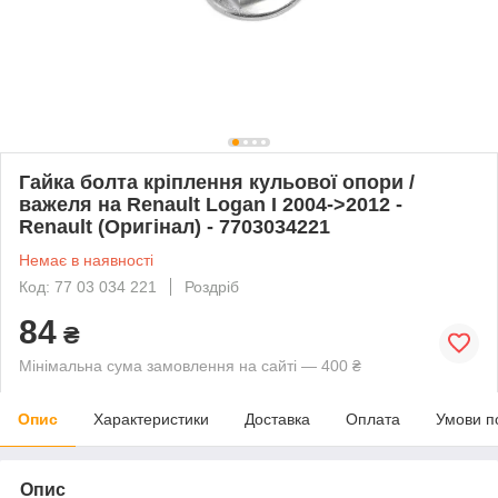
Гайка болта кріплення кульової опори /
важеля на Renault Logan I 2004->2012 -
Renault (Оригінал) - 7703034221
Немає в наявності
Код: 77 03 034 221
Роздріб
84
₴
Мінімальна сума замовлення на сайті — 400 ₴
Опис
Характеристики
Доставка
Оплата
Умови п
Опис