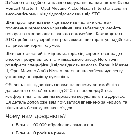
Забезпечте надійне та плавне керування вашим автомобілем
Renault Master II, Opel Movano A або Nissan Interstar завдяки
високоякісному шківу гідропідсилювача від STC.
Шків гідропідсилювача - це важлива частина системи
посилення кермового управління, яка забезпечує легкість
поворотів та керованість вашого автомобіля. Кожна деталь
STC пройшла суворий контроль якості, що гарантує надійність
та тривалий термін служби.
Шків виготовлений із міцних матеріалів, спроектованих для
високої продуктивності та мінімального зносу. Його точні
розміри та специфікації відповідають вимогам Renault Master
II, Opel Movano A або Nissan Interstar, що забезпечує легку
установку та відмінну сумісність.
Обновіть шків гідропідсилювача на вашому автомобілі за
допомогою якісної деталі від STC та насолоджуйтесь
комфортним та плавним кермовим керуванням на дорогах.
Ця деталь допоможе вам почуватися впевнено за кермом та
підвищить безпеку ваших поїздок.
Чому нам довіряють?
Більше 100 000 оброблених замовлень.
Більше 10 років на ринку.