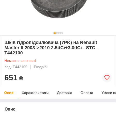
Шків гідропідсилювача (7PK) на Renault
Master II 2003->2010 2.5dCi+3.0dCi - STC -
T442100
Немає в наявності
Код: T442100
Роздріб
651
₴
Опис
Характеристики
Доставка
Оплата
Умови п
Опис