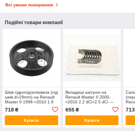
Всі умови повернення
Подібні товари компанії
Шків гідропідсилювача (під
Вкладиші шатунні на
Саль
шків d=19mm) на Renault
Renault Master II 2000-
(пер
Master II 1998->2010 1.9
>2010 2.2 dCi+2.5 dCi —
Rena
dCi — Febi - FE32151
Glyco - 71-4041/4STD
>201
718
655
713
₴
₴
PSA 
Купити
Купити