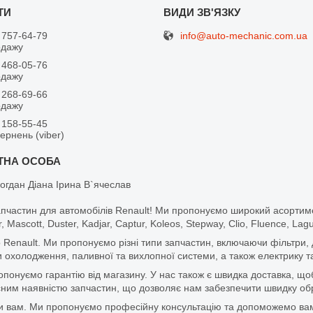
info@auto-mechanic.com.ua
 757-64-79
одажу
 468-05-76
одажу
 268-69-66
одажу
 158-55-45
вернень (viber)
огдан Діана Ірина В`ячеслав
апчастин для автомобілів Renault! Ми пропонуємо широкий асортим
r, Mascott, Duster, Kadjar, Captur, Koleos, Stepway, Clio, Fluence, La
 Renault. Ми пропонуємо різні типи запчастин, включаючи фільтри, д
 охолодження, паливної та вихлопної системи, а також електрику та
ропонуємо гарантію від магазину. У нас також є швидка доставка, 
м наявністю запчастин, що дозволяє нам забезпечити швидку обро
и вам. Ми пропонуємо професійну консультацію та допоможемо вам