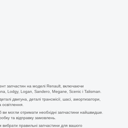
ент запчастин на моделі Renault, включаючи
guna, Lodgy, Logan, Sandero, Megane, Scenic і Talisman.
еталі двигуна, деталі трансмісії, шасі, амортизатори,
 освітлення.
щоб ви могли отримати необхідні запчастини найшвидше.
бку та відправку замовлень.
 вибрати правильні запчастини для вашого