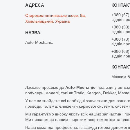
+380 (67)
Старокостянтинівське шосе, 5а,
відділ пр
Хмельницький, Україна
+380 (50)
відділ пр
+380 (73)
Auto-Mechanic
відділ пр
+380 (68)
відділ по
Максим Б
Ласкаво просимо до
Auto-Mechanic
- магазину автоз
популярні моделі, такі як Trafic, Kangoo, Dokker, Maste
У нас ви знайдете всі необхідні запчастини для вашого
приводи, гальма, елементи кермової системи, системи
Ми гарантуємо високу якість всіх наших запчастин і п
Ми пишаємося нашим широким асортиментом та власни
Наша команда професіоналів завжди готова допомогт