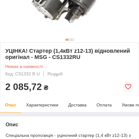
УЦІНКА! Стартер (1,4кВт z12-13) відновлений
оригінал - MSG - CS1332RU
Немає в наявності
Код: CS1332 R U
Роздріб
2 085,72
₴
Опис
Характеристики
Доставка
Оплата
Умови п
Опис
Спеціальна пропозиція - уціночний стартер (1,4 кВт z12-13) з