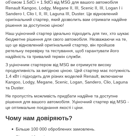
об'ємом 1.5dCi + 1.9dCi від MSG для вашого автомобіля
Renault Kangoo, Lodgy, Megane II, III, Scenic II, III, Logan I і
Sandero I, Clio I, II, III, Laguna III, Duster. Це відновлений
оригінальний стартер, який дозволить вам отримати надійне
рішення за доступною ціною!
Наш уціночний стартер ідеально підходить для тих, хто шукає
бюджетне рішення для свого автомобіля. Незважаючи на те,
що це відновлений оригінальний стартер, він пройшов
ретельну перевірку та тестування, щоб гарантувати його
надійність та тривалий термін служби.
З уціночним стартером від MSG ви отримуєте високу
продуктивність за вигідною ціною. Цей стартер має потужність
1,4 кВт і підходить для різних моделей Renault, включаючи
Kangoo, Lodgy, Megane, Scenic, Logan, Sandero, Clio, Laguna
та Duster.
Не пропустіть можливість придбати надійне та доступне
рішення для вашого автомобіля. Уціночний стартер від MSG -
це оптимальне поєднання якості і ціни.
Чому нам довіряють?
Більше 100 000 оброблених замовлень.