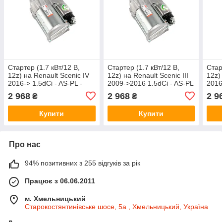
Стартер (1.7 кВт/12 В,
Стартер (1.7 кВт/12 В,
Стар
12z) на Renault Scenic IV
12z) на Renault Scenic III
12z)
2016-> 1.5dCi - AS-PL -
2009->2016 1.5dCi - AS-PL
2016
S0770S
- S0770S
S07
2 968
2 968
2 9
₴
₴
Купити
Купити
Про нас
94% позитивних з 255 відгуків за рік
Працює з 06.06.2011
м. Хмельницький
Старокостянтинівське шосе, 5а , Хмельницький, Україна