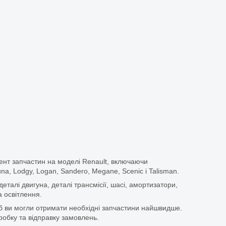
ент запчастин на моделі Renault, включаючи
guna, Lodgy, Logan, Sandero, Megane, Scenic і Talisman.
еталі двигуна, деталі трансмісії, шасі, амортизатори,
 освітлення.
щоб ви могли отримати необхідні запчастини найшвидше.
бку та відправку замовлень.