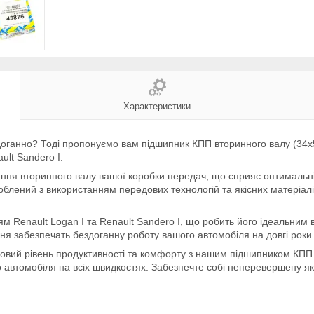
Характеристики
оганно? Тоді пропонуємо вам підшипник КПП вторинного валу (34x5
ult Sandero I.
ння вторинного валу вашої коробки передач, що сприяє оптимальні
блений з використанням передових технологій та якісних матеріалі
м Renault Logan I та Renault Sandero I, що робить його ідеальним
ня забезпечать бездоганну роботу вашого автомобіля на довгі роки
новий рівень продуктивності та комфорту з нашим підшипником КПП 
автомобіля на всіх швидкостях. Забезпечте собі неперевершену які