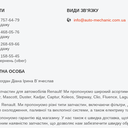
info@auto-mechanic.com.ua
 757-64-79
одажу
 468-05-76
одажу
 268-69-66
одажу
 158-55-45
вернень (viber)
огдан Діана Ірина В`ячеслав
апчастин для автомобілів Renault! Ми пропонуємо широкий асортим
r, Mascott, Duster, Kadjar, Captur, Koleos, Stepway, Clio, Fluence, La
 Renault. Ми пропонуємо різні типи запчастин, включаючи фільтри, д
 охолодження, паливної та вихлопної системи, а також електрику та
ропонуємо гарантію від магазину. У нас також є швидка доставка, 
м наявністю запчастин, що дозволяє нам забезпечити швидку обро