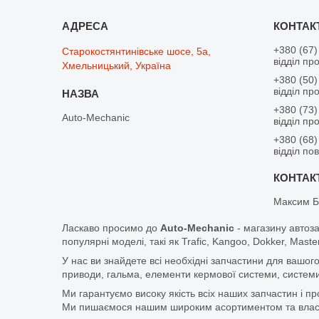
+380 (67)
Старокостянтинівське шосе, 5а,
відділ пр
Хмельницький, Україна
+380 (50)
відділ пр
+380 (73)
Auto-Mechanic
відділ пр
+380 (68)
відділ по
Максим Б
Ласкаво просимо до
Auto-Mechanic
- магазину автоз
популярні моделі, такі як Trafic, Kangoo, Dokker, Maste
У нас ви знайдете всі необхідні запчастини для вашого
приводи, гальма, елементи кермової системи, системи
Ми гарантуємо високу якість всіх наших запчастин і п
Ми пишаємося нашим широким асортиментом та власни