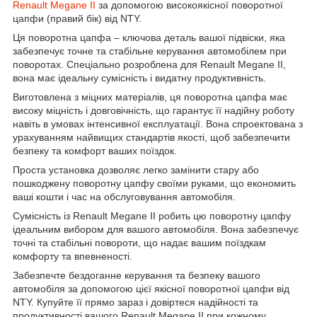
Renault Megane II
за допомогою високоякісної поворотної
цапфи (правий бік) від NTY.
Ця поворотна цапфа – ключова деталь вашої підвіски, яка
забезпечує точне та стабільне керування автомобілем при
поворотах. Спеціально розроблена для Renault Megane II,
вона має ідеальну сумісність і видатну продуктивність.
Виготовлена з міцних матеріалів, ця поворотна цапфа має
високу міцність і довговічність, що гарантує її надійну роботу
навіть в умовах інтенсивної експлуатації. Вона спроектована з
урахуванням найвищих стандартів якості, щоб забезпечити
безпеку та комфорт ваших поїздок.
Проста установка дозволяє легко замінити стару або
пошкоджену поворотну цапфу своїми руками, що економить
ваші кошти і час на обслуговування автомобіля.
Сумісність із Renault Megane II робить цю поворотну цапфу
ідеальним вибором для вашого автомобіля. Вона забезпечує
точні та стабільні повороти, що надає вашим поїздкам
комфорту та впевненості.
Забезпечте бездоганне керування та безпеку вашого
автомобіля за допомогою цієї якісної поворотної цапфи від
NTY. Купуйте її прямо зараз і довіртеся надійності та
продуктивності вашого Renault Megane II при кожному