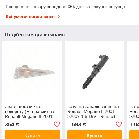
Повернення товару впродовж 365 днів за рахунок покупця
Всі умови повернення
Подібні товари компанії
Ліхтар покажчика
Котушка запалювання на
Патр
повороту (R, правий) на
Renault Megane II 2001 -
Rena
Renault Megane II 2001-
>2009 1.6 16V - Renault
>200
>2009 - Polcar - 6012206E
(Оригінал) - 8200568671
RE-
354
1 693
1 0
₴
₴
Купити
Купити