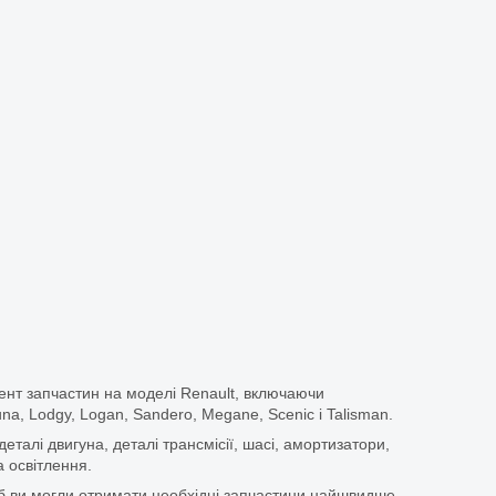
ент запчастин на моделі Renault, включаючи
guna, Lodgy, Logan, Sandero, Megane, Scenic і Talisman.
еталі двигуна, деталі трансмісії, шасі, амортизатори,
 освітлення.
щоб ви могли отримати необхідні запчастини найшвидше.