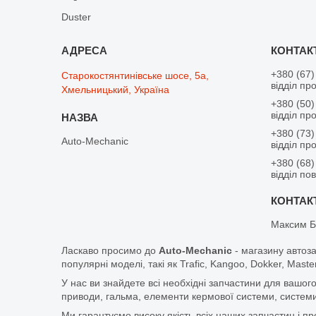
Duster
+380 (67)
Старокостянтинівське шосе, 5а,
відділ пр
Хмельницький, Україна
+380 (50)
відділ пр
+380 (73)
Auto-Mechanic
відділ пр
+380 (68)
відділ по
Максим Б
Ласкаво просимо до
Auto-Mechanic
- магазину автоз
популярні моделі, такі як Trafic, Kangoo, Dokker, Maste
У нас ви знайдете всі необхідні запчастини для вашого
приводи, гальма, елементи кермової системи, системи
Ми гарантуємо високу якість всіх наших запчастин і п