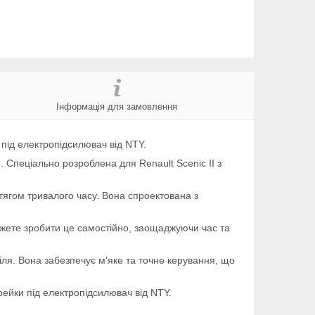
Інформація для замовлення
під електропідсилювач від NTY.
Спеціально розроблена для Renault Scenic II з
ротягом тривалого часу. Вона спроектована з
ожете зробити це самостійно, заощаджуючи час та
іля. Вона забезпечує м'яке та точне керування, що
рейки під електропідсилювач від NTY.