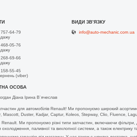
info@auto-mechanic.com.ua
 757-64-79
одажу
 468-05-76
одажу
 268-69-66
одажу
 158-55-45
вернень (viber)
огдан Діана Ірина В`ячеслав
апчастин для автомобілів Renault! Ми пропонуємо широкий асортим
r, Mascott, Duster, Kadjar, Captur, Koleos, Stepway, Clio, Fluence, La
 Renault. Ми пропонуємо різні типи запчастин, включаючи фільтри, д
 охолодження, паливної та вихлопної системи, а також електрику та
ропонуємо гарантію від магазину. У нас також є швидка доставка, 