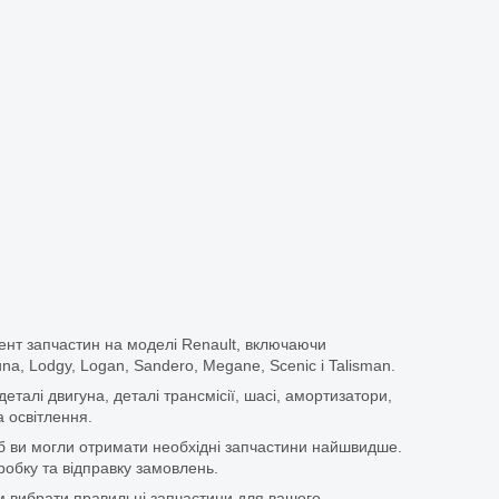
ент запчастин на моделі Renault, включаючи
guna, Lodgy, Logan, Sandero, Megane, Scenic і Talisman.
еталі двигуна, деталі трансмісії, шасі, амортизатори,
 освітлення.
щоб ви могли отримати необхідні запчастини найшвидше.
бку та відправку замовлень.
 вибрати правильні запчастини для вашого