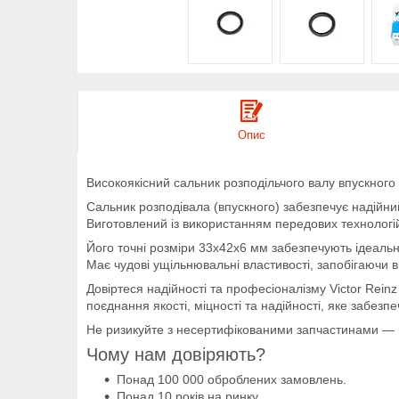
Опис
Високоякісний сальник розподільчого валу впускного
Сальник розподівала (впускного) забезпечує надійни
Виготовлений із використанням передових технологій і
Його точні розміри 33x42x6 мм забезпечують ідеальн
Має чудові ущільнювальні властивості, запобігаючи в
Довіртеся надійності та професіоналізму Victor Reinz
поєднання якості, міцності та надійності, яке забез
Не ризикуйте з несертифікованими запчастинами — куп
Чому нам довіряють?
Понад 100 000 оброблених замовлень.
Понад 10 років на ринку.