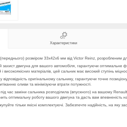
Характеристики
 (переднього) розміром 33x42x6 мм від Victor Reinz, розробленим 
й захист двигуна для вашого автомобіля, гарантуючи оптимальне фу
 високоякісних матеріалів, цей сальник має високий ступінь міцност
у відповідність оригінальному сальнику, гарантуючи точне позиціон
итіканню оливи та мінімізуючи втрати потужності.
 під час заміни сальника розподілила (впускного) на вашому Renault
печить оптимальну роботу вашого двигуна та дасть вам впевненість на
уйте тільки якісні комплектуючі. Забезпечте надійність, на яку за