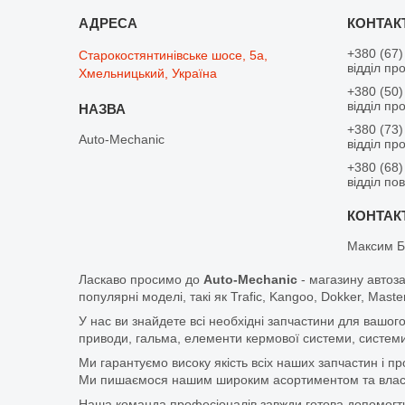
+380 (67)
Старокостянтинівське шосе, 5а,
відділ пр
Хмельницький, Україна
+380 (50)
відділ пр
+380 (73)
Auto-Mechanic
відділ пр
+380 (68)
відділ по
Максим Б
Ласкаво просимо до
Auto-Mechanic
- магазину автоз
популярні моделі, такі як Trafic, Kangoo, Dokker, Maste
У нас ви знайдете всі необхідні запчастини для вашого
приводи, гальма, елементи кермової системи, системи
Ми гарантуємо високу якість всіх наших запчастин і п
Ми пишаємося нашим широким асортиментом та власни
Наша команда професіоналів завжди готова допомогт