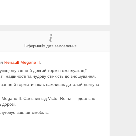
Інформація для замовлення
для
Renault Megane II
.
нкціонування й довгий термін експлуатації.
і, надійності та чудову стійкість до зношування.
ування й герметичність важливих деталей двигуна.
 Megane II. Сальник від Victor Reinz — ідеальне
 дорозі.
слуговує ваш автомобіль.