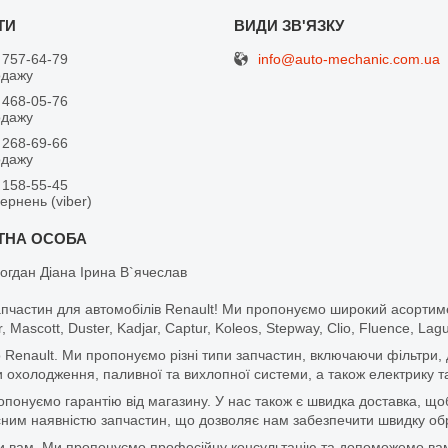
info@auto-mechanic.com.ua
 757-64-79
одажу
 468-05-76
одажу
 268-69-66
одажу
 158-55-45
вернень (viber)
огдан Діана Ірина В`ячеслав
апчастин для автомобілів Renault! Ми пропонуємо широкий асортим
r, Mascott, Duster, Kadjar, Captur, Koleos, Stepway, Clio, Fluence, La
 Renault. Ми пропонуємо різні типи запчастин, включаючи фільтри, д
 охолодження, паливної та вихлопної системи, а також електрику та
ропонуємо гарантію від магазину. У нас також є швидка доставка, 
м наявністю запчастин, що дозволяє нам забезпечити швидку обро
и вам. Ми пропонуємо професійну консультацію та допоможемо вам