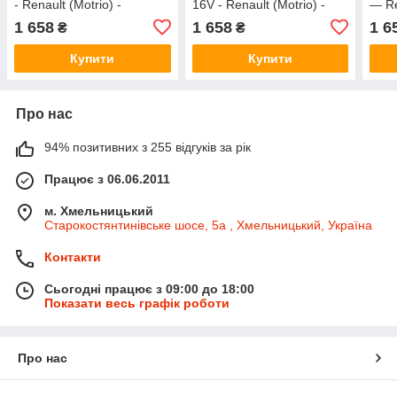
- Renault (Motrio) -
16V - Renault (Motrio) -
— Re
8660003264
8660003264
866
1 658
1 658
1 6
₴
₴
Купити
Купити
Про нас
94% позитивних з 255 відгуків за рік
Працює з 06.06.2011
м. Хмельницький
Старокостянтинівське шосе, 5а , Хмельницький, Україна
Контакти
Сьогодні працює з 09:00 до 18:00
Показати весь графік роботи
Про нас