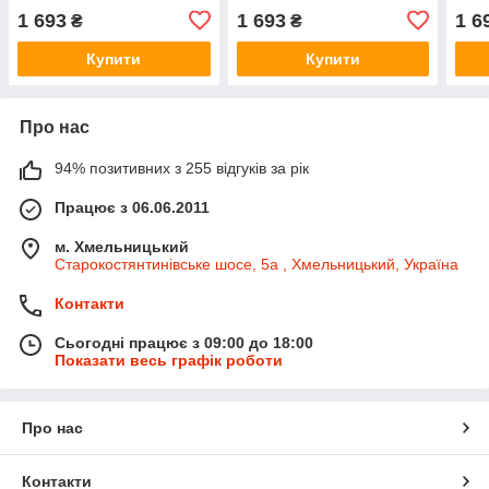
(Оригінал) - 8200568671
(Оригінал) - 8200568671
(Ори
1 693
1 693
1 6
₴
₴
Купити
Купити
Про нас
94% позитивних з 255 відгуків за рік
Працює з 06.06.2011
м. Хмельницький
Старокостянтинівське шосе, 5а , Хмельницький, Україна
Контакти
Сьогодні працює з 09:00 до 18:00
Показати весь графік роботи
Про нас
Контакти