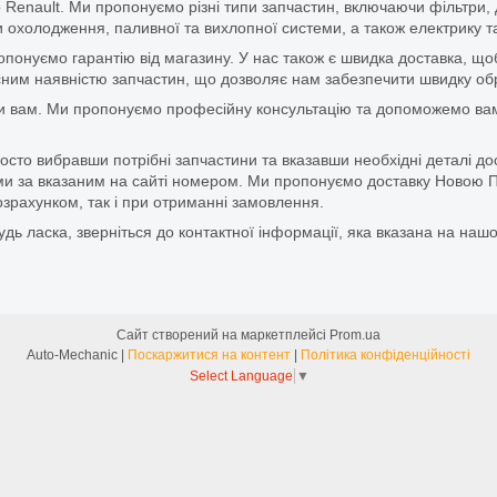
 Renault. Ми пропонуємо різні типи запчастин, включаючи фільтри, д
 охолодження, паливної та вихлопної системи, а також електрику та
ропонуємо гарантію від магазину. У нас також є швидка доставка, 
м наявністю запчастин, що дозволяє нам забезпечити швидку обро
и вам. Ми пропонуємо професійну консультацію та допоможемо вам
то вибравши потрібні запчастини та вказавши необхідні деталі до
и за вказаним на сайті номером. Ми пропонуємо доставку Новою П
зрахунком, так і при отриманні замовлення.
дь ласка, зверніться до контактної інформації, яка вказана на нашо
Сайт створений на маркетплейсі
Prom.ua
Auto-Mechanic |
Поскаржитися на контент
|
Політика конфіденційності
Select Language
▼