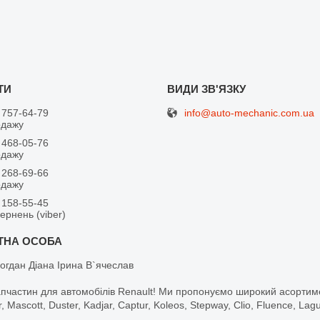
info@auto-mechanic.com.ua
 757-64-79
одажу
 468-05-76
одажу
 268-69-66
одажу
 158-55-45
вернень (viber)
огдан Діана Ірина В`ячеслав
апчастин для автомобілів Renault! Ми пропонуємо широкий асортим
r, Mascott, Duster, Kadjar, Captur, Koleos, Stepway, Clio, Fluence, La