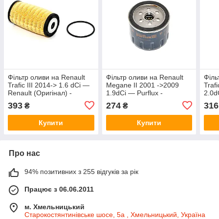
Фільтр оливи на Renault
Фільтр оливи на Renault
Філь
Trafic III 2014-> 1.6 dCi —
Megane II 2001 ->2009
Traf
Renault (Оригінал) -
1.9dCi — Purflux -
2.0d
152093920R
PXLS933
393
274
316
₴
₴
Купити
Купити
Про нас
94% позитивних з 255 відгуків за рік
Працює з 06.06.2011
м. Хмельницький
Старокостянтинівське шосе, 5а , Хмельницький, Україна