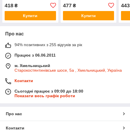
1.9dCi - Nissan (Оригінал)
TRW - JBJ721
Scen
418
477
443
₴
₴
— 14919-00QAA
Sasi
Купити
Купити
Про нас
94% позитивних з 255 відгуків за рік
Працює з 06.06.2011
м. Хмельницький
Старокостянтинівське шосе, 5а , Хмельницький, Україна
Контакти
Сьогодні працює з 09:00 до 18:00
Показати весь графік роботи
Про нас
Контакти