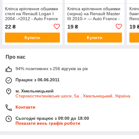
Кліпса кріплення обшивки
Кліпса кріплення обшивки
Кліп
стелі на Renault Logan I
(чорна) на Renault Master
бамп
2004 ->2012 - Auto France
III 2010-> — Auto France -
Rena
- C1601G
C1887
- Au
22
19
19
₴
₴
Купити
Купити
Про нас
94% позитивних з 256 відгуків за рік
Працює з 06.06.2011
м. Хмельницький
Старокостянтинівське шосе, 5а , Хмельницький, Україна
Контакти
Сьогодні працює з 09:00 до 18:00
Показати весь графік роботи