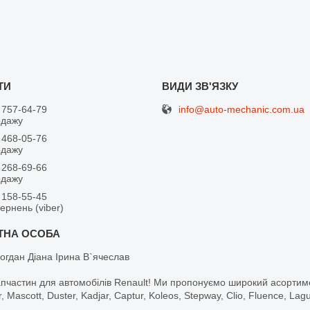
info@auto-mechanic.com.ua
 757-64-79
одажу
 468-05-76
одажу
 268-69-66
одажу
 158-55-45
вернень (viber)
огдан Діана Ірина В`ячеслав
апчастин для автомобілів Renault! Ми пропонуємо широкий асортим
r, Mascott, Duster, Kadjar, Captur, Koleos, Stepway, Clio, Fluence, La