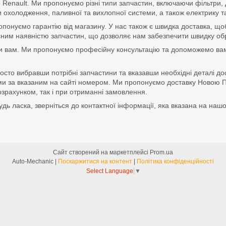
 Renault. Ми пропонуємо різні типи запчастин, включаючи фільтри, д
 охолодження, паливної та вихлопної системи, а також електрику та
ропонуємо гарантію від магазину. У нас також є швидка доставка, 
м наявністю запчастин, що дозволяє нам забезпечити швидку обро
и вам. Ми пропонуємо професійну консультацію та допоможемо вам
то вибравши потрібні запчастини та вказавши необхідні деталі до
и за вказаним на сайті номером. Ми пропонуємо доставку Новою П
зрахунком, так і при отриманні замовлення.
дь ласка, зверніться до контактної інформації, яка вказана на нашо
Сайт створений на маркетплейсі
Prom.ua
Auto-Mechanic |
Поскаржитися на контент
|
Політика конфіденційності
Select Language
▼