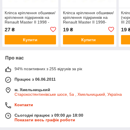
Кліпса кріплення обшивки/
Кліпса кріплення обшивки/
Кліп
кріплення підкринків на
кріплення підкринків на
(чор
Renault Master II 1998 -
Renault Master II 1998-
III 
>2010 - Auto France -
>2010 - Auto France -
C18
27
19
19
₴
₴
C1520
C1556
Купити
Купити
Про нас
94% позитивних з 255 відгуків за рік
Працює з 06.06.2011
м. Хмельницький
Старокостянтинівське шосе, 5а , Хмельницький, Україна
Контакти
Сьогодні працює з 09:00 до 18:00
Показати весь графік роботи