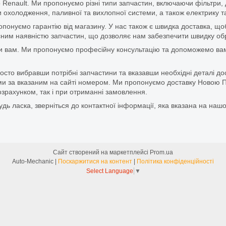
 Renault. Ми пропонуємо різні типи запчастин, включаючи фільтри, д
 охолодження, паливної та вихлопної системи, а також електрику та
ропонуємо гарантію від магазину. У нас також є швидка доставка, 
м наявністю запчастин, що дозволяє нам забезпечити швидку обро
и вам. Ми пропонуємо професійну консультацію та допоможемо вам
то вибравши потрібні запчастини та вказавши необхідні деталі до
и за вказаним на сайті номером. Ми пропонуємо доставку Новою П
зрахунком, так і при отриманні замовлення.
дь ласка, зверніться до контактної інформації, яка вказана на нашо
Сайт створений на маркетплейсі
Prom.ua
Auto-Mechanic |
Поскаржитися на контент
|
Політика конфіденційності
Select Language
▼