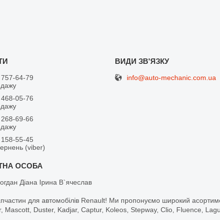
info@auto-mechanic.com.ua
 757-64-79
одажу
 468-05-76
одажу
 268-69-66
одажу
 158-55-45
вернень (viber)
огдан Діана Ірина В`ячеслав
апчастин для автомобілів Renault! Ми пропонуємо широкий асортим
r, Mascott, Duster, Kadjar, Captur, Koleos, Stepway, Clio, Fluence, La