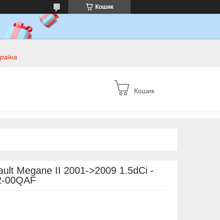
Кошик
раїна
Кошик
ult Megane II 2001->2009 1.5dCi -
62-00QAF