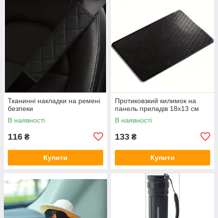
Тканинні накладки на ремені
Протиковзкий килимок на
безпеки
панель приладів 18х13 см
В наявності
В наявності
116
133
₴
₴
Купити
Купити