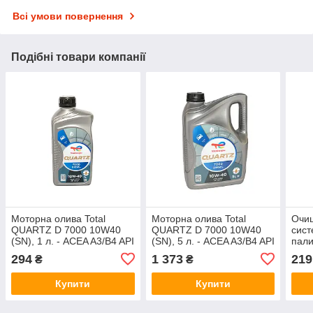
Всі умови повернення
Подібні товари компанії
Моторна олива Total
Моторна олива Total
Очищ
QUARTZ D 7000 10W40
QUARTZ D 7000 10W40
сист
(SN), 1 л. - ACEA A3/B4 API
(SN), 5 л. - ACEA A3/B4 API
пал
SN/CF
SN/CF
294
1 373
219
₴
₴
Купити
Купити