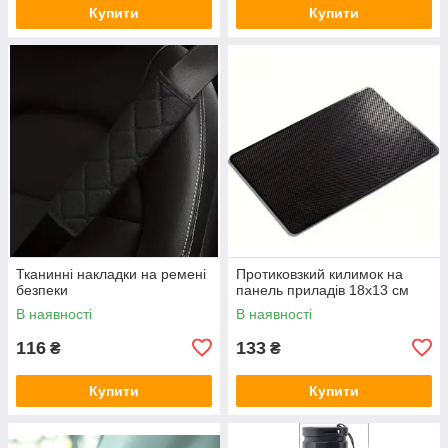
Купити
Купити
Тканинні накладки на ремені
Протиковзкий килимок на
безпеки
панель приладів 18х13 см
В наявності
В наявності
116
133
₴
₴
Купити
Купити