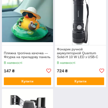
Фонарик ручной
Пляжна тропічна качочка —
акумуляторной Quantum
Фігурка на приладову панель
Solid-H 10 W LED з USB-C
В наявності
В наявності
147
724
₴
₴
Купити
Купити