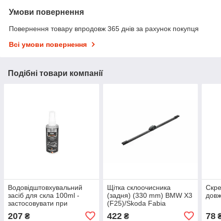
Умови повернення
Повернення товару впродовж 365 днів за рахунок покупця
Всі умови повернення
Подібні товари компанії
Водовідштовхувальний
Щітка склоочисника
Скре
засіб для скла 100ml -
(задня) (330 mm) BMW X3
дов
застосовувати при
(F25)/Skoda Fabia
температурах вище 15°C
II/Roomster/VW
207
422
78
₴
₴
Golf/Polo/Tiguan 01-