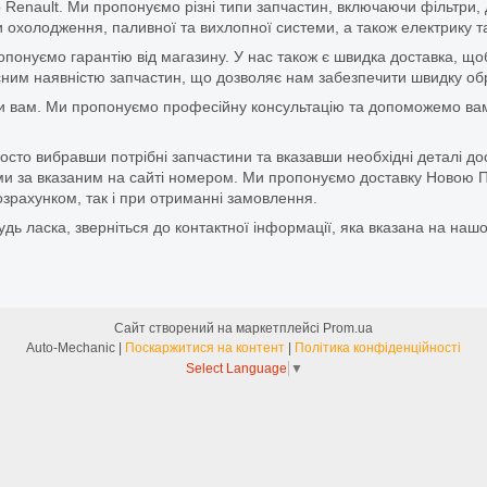
 Renault. Ми пропонуємо різні типи запчастин, включаючи фільтри, д
 охолодження, паливної та вихлопної системи, а також електрику та
ропонуємо гарантію від магазину. У нас також є швидка доставка, 
м наявністю запчастин, що дозволяє нам забезпечити швидку обро
и вам. Ми пропонуємо професійну консультацію та допоможемо вам
то вибравши потрібні запчастини та вказавши необхідні деталі до
и за вказаним на сайті номером. Ми пропонуємо доставку Новою П
зрахунком, так і при отриманні замовлення.
дь ласка, зверніться до контактної інформації, яка вказана на нашо
Сайт створений на маркетплейсі
Prom.ua
Auto-Mechanic |
Поскаржитися на контент
|
Політика конфіденційності
Select Language
▼