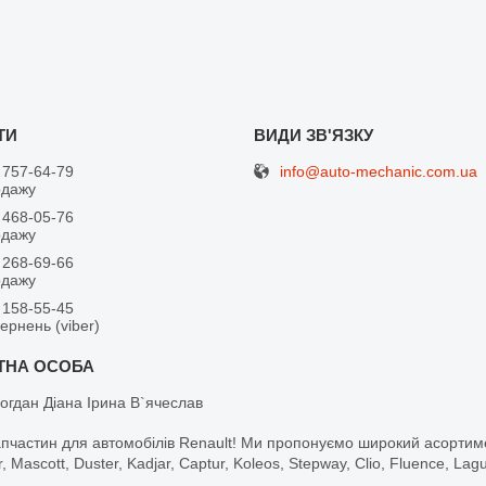
info@auto-mechanic.com.ua
 757-64-79
одажу
 468-05-76
одажу
 268-69-66
одажу
 158-55-45
вернень (viber)
огдан Діана Ірина В`ячеслав
апчастин для автомобілів Renault! Ми пропонуємо широкий асортим
r, Mascott, Duster, Kadjar, Captur, Koleos, Stepway, Clio, Fluence, La