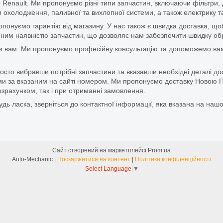
 Renault. Ми пропонуємо різні типи запчастин, включаючи фільтри, д
 охолодження, паливної та вихлопної системи, а також електрику та
ропонуємо гарантію від магазину. У нас також є швидка доставка, 
м наявністю запчастин, що дозволяє нам забезпечити швидку обро
и вам. Ми пропонуємо професійну консультацію та допоможемо вам
то вибравши потрібні запчастини та вказавши необхідні деталі до
и за вказаним на сайті номером. Ми пропонуємо доставку Новою П
зрахунком, так і при отриманні замовлення.
дь ласка, зверніться до контактної інформації, яка вказана на нашо
Сайт створений на маркетплейсі
Prom.ua
Auto-Mechanic |
Поскаржитися на контент
|
Політика конфіденційності
Select Language
▼