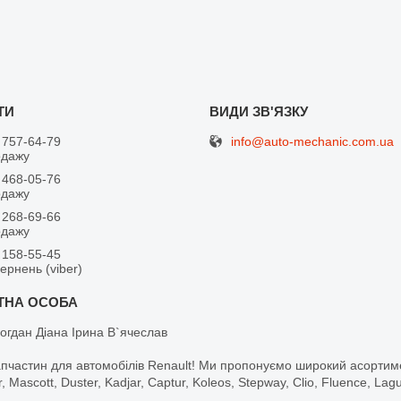
info@auto-mechanic.com.ua
 757-64-79
одажу
 468-05-76
одажу
 268-69-66
одажу
 158-55-45
вернень (viber)
огдан Діана Ірина В`ячеслав
апчастин для автомобілів Renault! Ми пропонуємо широкий асортим
r, Mascott, Duster, Kadjar, Captur, Koleos, Stepway, Clio, Fluence, La