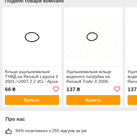
Подібні товари компанії
Кільце ущільнювальне
Ущільнювальне кільце
Ущіл
ТНВД на Renault Laguna II
водяного патрубка на
водя
2001->2007 2.2 dCi - Ajusa
Renault Trafic II 2006-
Rena
- 16507100
>2014 2.5 dCi - Ajusa -
>200
66
137
137
₴
₴
16082700
Купити
Купити
Про нас
94% позитивних з 255 відгуків за рік