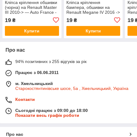
Кліпса кріплення обшивки
Кліпса кріплення
Кліп
(чорна) на Renault Master
бампера, обшивки на
кріп
III 2010-> — Auto France -
Renault Megane IV 2016 ->
Rena
C1887
- Auto France - C3278
>201
19
19
19
₴
₴
C15
Купити
Купити
Про нас
94% позитивних з 255 відгуків за рік
Працює з 06.06.2011
м. Хмельницький
Старокостянтинівське шосе, 5а , Хмельницький, Україна
Контакти
Сьогодні працює з 09:00 до 18:00
Показати весь графік роботи
Про нас