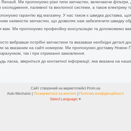
 Renault. Ми пропонуємо різні типи запчастин, включаючи фільтри, д
 охолодження, паливної та вихлопної системи, а також електрику та
ропонуємо гарантію від магазину. У нас також є швидка доставка, 
м наявністю запчастин, що дозволяє нам забезпечити швидку обро
и вам. Ми пропонуємо професійну консультацію та допоможемо вам
то вибравши потрібні запчастини та вказавши необхідні деталі до
и за вказаним на сайті номером. Ми пропонуємо доставку Новою П
зрахунком, так і при отриманні замовлення.
дь ласка, зверніться до контактної інформації, яка вказана на нашо
Сайт створений на маркетплейсі
Prom.ua
Auto-Mechanic |
Поскаржитися на контент
|
Політика конфіденційності
Select Language
▼