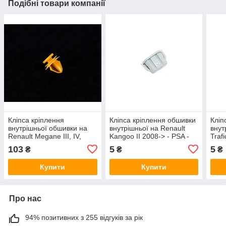
Подібні товари компанії
Кліпса кріплення
Кліпса кріплення обшивки
Кліп
внутрішньої обшивки на
внутрішньої на Renault
внут
Renault Megane III, IV,
Kangoo II 2008-> - PSA -
Traf
Scenic III, Fluence, Clio III,
7568NZ
- 75
103
5
5
₴
₴
₴
Kadjar, Lodgy
Купити
Купити
Про нас
94% позитивних з 255 відгуків за рік