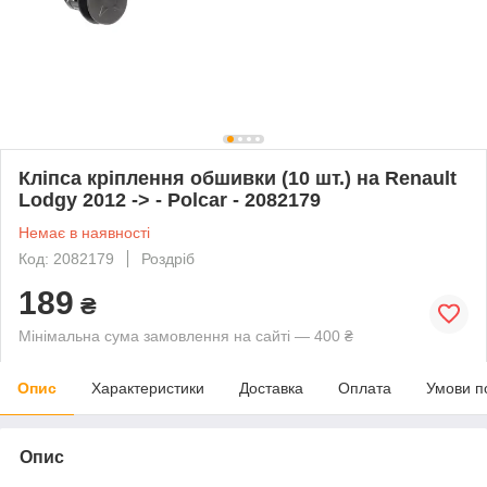
Кліпса кріплення обшивки (10 шт.) на Renault
Lodgy 2012 -> - Polcar - 2082179
Немає в наявності
Код: 2082179
Роздріб
189
₴
Мінімальна сума замовлення на сайті — 400 ₴
Опис
Характеристики
Доставка
Оплата
Умови п
Опис