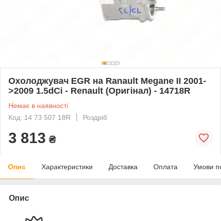
Охолоджувач EGR на Ranault Megane II 2001-
>2009 1.5dCi - Renault (Оригінал) - 14718R
Немає в наявності
Код: 14 73 507 18R
Роздріб
3 813
₴
Опис
Характеристики
Доставка
Оплата
Умови п
Опис