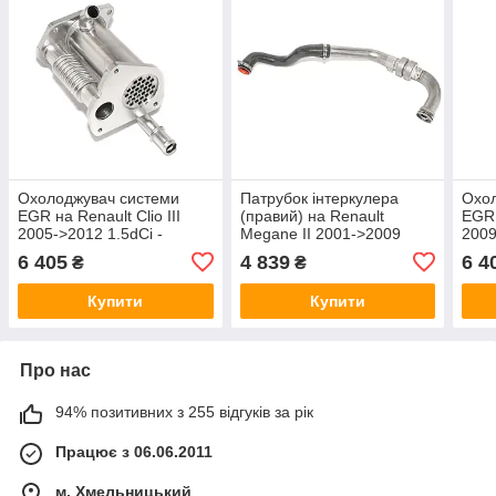
Охолоджувач системи
Патрубок інтеркулера
Охол
EGR на Renault Clio III
(правий) на Renault
EGR 
2005->2012 1.5dCi -
Megane II 2001->2009
2009
Renault (Оригінал) -
1.5dCi - Renault (Оригінал)
Rena
6 405
4 839
6 4
₴
₴
147359714R
- 8200306925
147
Купити
Купити
Про нас
94% позитивних з 255 відгуків за рік
Працює з 06.06.2011
м. Хмельницький