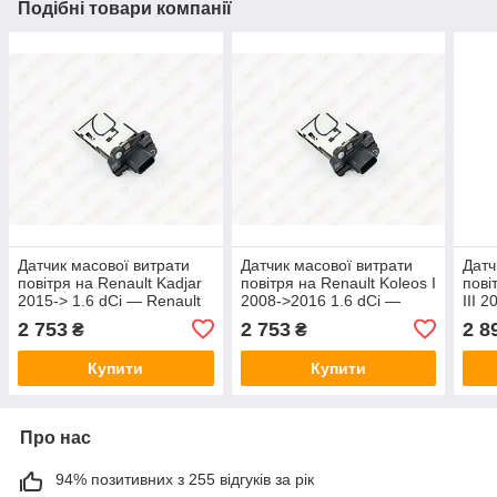
Подібні товари компанії
Датчик масової витрати
Датчик масової витрати
Датч
повітря на Renault Kadjar
повітря на Renault Koleos I
пові
2015-> 1.6 dCi — Renault
2008->2016 1.6 dCi —
III 
(Оригінал) - 226807131R
Renault (Оригінал) -
EPP
2 753
2 753
2 8
₴
₴
226807131R
Купити
Купити
Про нас
94% позитивних з 255 відгуків за рік