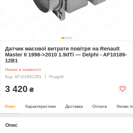
Датчик масової витрати повітря на Renault
Master II 1998->2010 1.9dTi — Delphi - AF10189-
12B1
Немає в наявності
Код: AF1018912B1
Роздріб
3 420
₴
Опис
Характеристики
Доставка
Оплата
Умови п
Опис