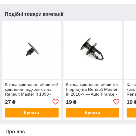
Подібні товари компанії
Кліпса кріплення обшивки/
Кліпса кріплення обшивки
Кліп
кріплення підкринків на
(чорна) на Renault Master
кріп
Renault Master II 1998 -
III 2010-> — Auto France -
Rena
>2010 - Auto France -
C1887
>201
27
19
19
₴
₴
C1520
C15
Купити
Купити
Про нас