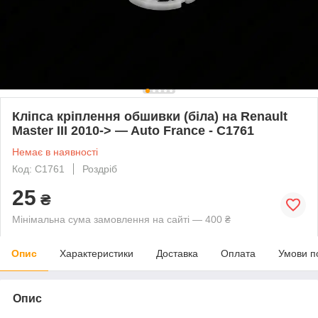
Кліпса кріплення обшивки (біла) на Renault
Master III 2010-> — Auto France - C1761
Немає в наявності
Код: C1761
Роздріб
25
₴
Мінімальна сума замовлення на сайті — 400 ₴
Опис
Характеристики
Доставка
Оплата
Умови п
Опис