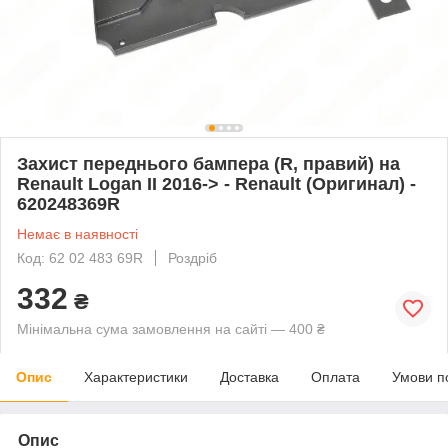
Захист переднього бампера (R, правий) на
Renault Logan II 2016-> - Renault (Оригинал) -
620248369R
Немає в наявності
Код: 62 02 483 69R
Роздріб
332
₴
Мінімальна сума замовлення на сайті — 400 ₴
Опис
Характеристики
Доставка
Оплата
Умови п
Опис