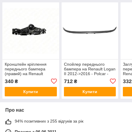
Кронштейн кріплення
Спойлер переднього
Загл
переднього бампера
бампера на Renault Logan
пере
(правий) на Renault
II 2012->2016 - Polcar -
Rena
Sandero II 13->17 -
28B125
Rena
340
712
332
₴
₴
Renault (Оригінал) -
511
631422910R
Купити
Купити
Про нас
94% позитивних з 255 відгуків за рік
Працює з 06.06.2011