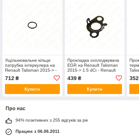
Ущільнювальне кільце
Прокладка охолоджувача
Прок
патрубка інтеркулера на
EGR на Renault Talisman
терм
Renault Talisman 2015-> -
2015-> 1.5 dCi - Renault
Tali
Renault (Оригінал) -
(Оригінал) - 147225050R
Niss
712
439
352
₴
₴
8201089106
00Q
Купити
Купити
Про нас
94% позитивних з 255 відгуків за рік
Працює з 06.06.2011