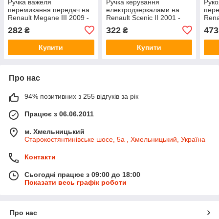
Ручка важеля
Ручка керування
Руко
перемикання передач на
електродзеркалами на
пере
Renault Megane III 2009 -
Renault Scenic II 2001 -
Rena
>2016 - NTY - GZB-RE-009
>2009 - NTY - EWS-RE-
>201
282
322
473
₴
₴
006
511
Купити
Купити
Про нас
94% позитивних з 255 відгуків за рік
Працює з 06.06.2011
м. Хмельницький
Старокостянтинівське шосе, 5а , Хмельницький, Україна
Контакти
Сьогодні працює з 09:00 до 18:00
Показати весь графік роботи
Про нас