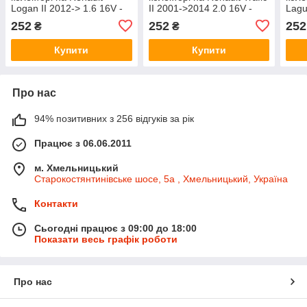
Logan II 2012-> 1.6 16V -
II 2001->2014 2.0 16V -
Lagu
NTY - ECM-RE-003
NTY - ECM-RE-003
16V 
252
252
252
₴
₴
Купити
Купити
Про нас
94% позитивних з 256 відгуків за рік
Працює з 06.06.2011
м. Хмельницький
Старокостянтинівське шосе, 5а , Хмельницький, Україна
Контакти
Сьогодні працює з 09:00 до 18:00
Показати весь графік роботи
Про нас