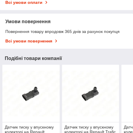
Всі умови оплати
Умови повернення
Повернення товару впродовж 365 днів за рахунок покупця
Всі умови повернення
Подібні товари компанії
Датчик тиску у впускному
Датчик тиску у впускному
Датч
колекторі на Renault
колекторі на Renault Trafic
коле