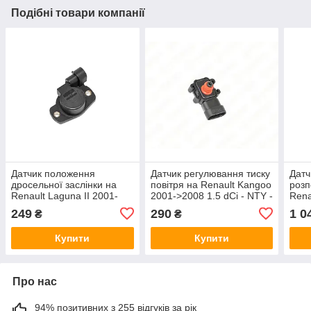
Подібні товари компанії
Датчик положення
Датчик регулювання тиску
Датч
дросельної заслінки на
повітря на Renault Kangoo
розп
Renault Laguna II 2001-
2001->2008 1.5 dCi - NTY -
Rena
>2007 2.0 16V - NTY -
ECM-PL-002
>200
249
290
1 0
₴
₴
ECP-FT-006
931
Купити
Купити
Про нас
94% позитивних з 255 відгуків за рік