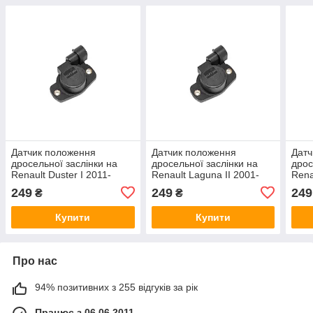
Датчик положення
Датчик положення
Датч
дросельної заслінки на
дросельної заслінки на
дрос
Renault Duster I 2011-
Renault Laguna II 2001-
Rena
>2017 1.6 16V - NTY -
>2007 2.0 16V - NTY -
>201
249
249
249
₴
₴
ECP-FT-006
ECP-FT-006
ECP
Купити
Купити
Про нас
94% позитивних з 255 відгуків за рік
Працює з 06.06.2011