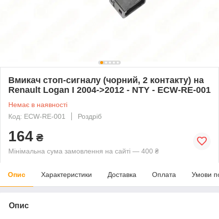
Вмикач стоп-сигналу (чорний, 2 контакту) на
Renault Logan I 2004->2012 - NTY - ECW-RE-001
Немає в наявності
Код: ECW-RE-001
Роздріб
164
₴
Мінімальна сума замовлення на сайті — 400 ₴
Опис
Характеристики
Доставка
Оплата
Умови п
Опис