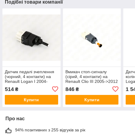
Подібні товари компанії
Датчик педалі зчеплення
Вмикач стоп-сигналу
Датч
(чорний, 4 контакти) на
(сірий, 4 контакти) на
колі
Renault Logan I 2004-
Renault Clio III 2005->2012
Loga
>2012 — Nissan
- Nissan (Оригінал) -
1.2+
514
846
1 5
₴
₴
(Оригінал) - 25320-00Q0C
25320-00Q0A
(Ори
Купити
Купити
Про нас
94% позитивних з 255 відгуків за рік