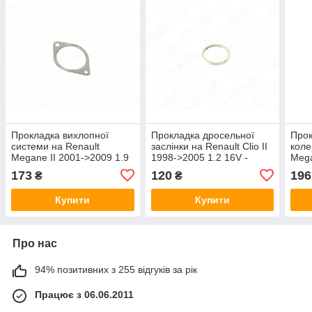
Прокладка вихлопної
Прокладка дросельної
Прок
системи на Renault
заслінки на Renault Clio II
коле
Megane II 2001->2009 1.9
1998->2005 1.2 16V -
Mega
dCi - Nissan (Оригінал) -
Renault (Оригінал) -
Rein
173
120
196
₴
₴
20692-00QAE
7701059328
Купити
Купити
Про нас
94% позитивних з 255 відгуків за рік
Працює з 06.06.2011