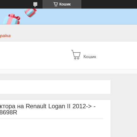
Кошик
раїна
Кошик
тора на Renault Logan II 2012-> -
28698R