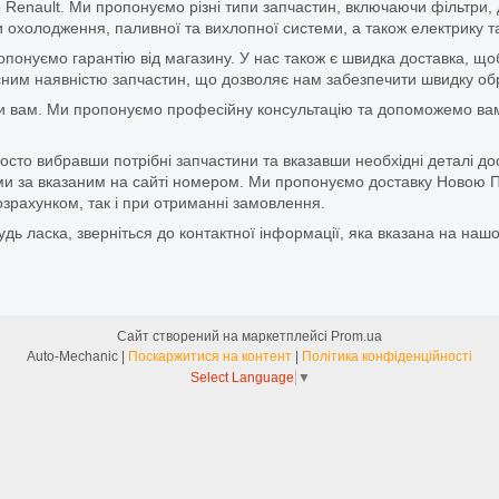
 Renault. Ми пропонуємо різні типи запчастин, включаючи фільтри, д
 охолодження, паливної та вихлопної системи, а також електрику та
ропонуємо гарантію від магазину. У нас також є швидка доставка, 
м наявністю запчастин, що дозволяє нам забезпечити швидку обро
и вам. Ми пропонуємо професійну консультацію та допоможемо вам
то вибравши потрібні запчастини та вказавши необхідні деталі до
и за вказаним на сайті номером. Ми пропонуємо доставку Новою П
зрахунком, так і при отриманні замовлення.
дь ласка, зверніться до контактної інформації, яка вказана на нашо
Сайт створений на маркетплейсі
Prom.ua
Auto-Mechanic |
Поскаржитися на контент
|
Політика конфіденційності
Select Language
▼