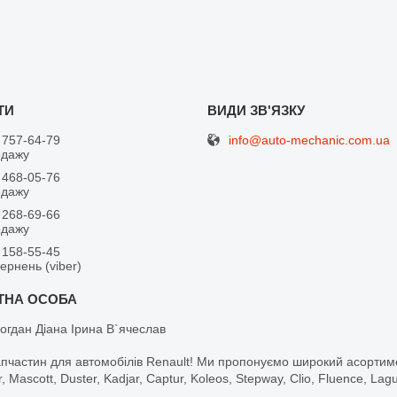
info@auto-mechanic.com.ua
 757-64-79
одажу
 468-05-76
одажу
 268-69-66
одажу
 158-55-45
вернень (viber)
огдан Діана Ірина В`ячеслав
апчастин для автомобілів Renault! Ми пропонуємо широкий асортим
r, Mascott, Duster, Kadjar, Captur, Koleos, Stepway, Clio, Fluence, La