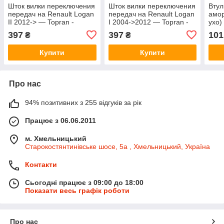
Шток вилки переключения
Шток вилки переключения
Втул
передач на Renault Logan
передач на Renault Logan
амор
II 2012-> — Topran -
I 2004->2012 — Topran -
ухо)
HP701139
HP701139
199
397
397
101
₴
₴
BC1
Купити
Купити
Про нас
94% позитивних з 255 відгуків за рік
Працює з 06.06.2011
м. Хмельницький
Старокостянтинівське шосе, 5а , Хмельницький, Україна
Контакти
Сьогодні працює з 09:00 до 18:00
Показати весь графік роботи
Про нас