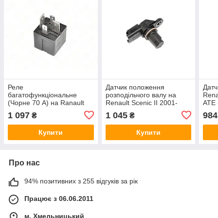
Реле
Датчик положення
Датч
багатофункціональне
розподільчого валу на
Rena
(Чорне 70 A) на Ranault
Renault Scenic II 2001-
ATE 
Megane II 2001->2009 -
>2009 2.0dCi — PSA -
1 097
1 045
984
₴
₴
Nissan (Оригінал) - 25230-
93198004
00Q0A
Купити
Купити
Про нас
94% позитивних з 255 відгуків за рік
Працює з 06.06.2011
м. Хмельницький